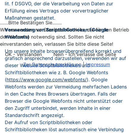
lit. f DSGVO, der die Verarbeitung von Daten zur
Erfüllung eines Vertrags oder vorvertraglicher
Maßnahmen gestattet.
.......Bitte Bestätigen Sie........
Wir verwenden nur Standard-Cookies, die für den Betrieb
Verwendung von Scriptbibliotheken (Google
der Webseite notwendig sind. Sollten Sie nicht
Webfonts)
einverstanden sein, verlassen Sie bitte diese Seite!
Um unsere Inhalte browserübergreifend korrekt und
OK - Verstanden
Nein - Ich verlasse die Seite
grafisch ansprechend darzustellen, verwenden wir auf
Zur Datenschutzerklärung
|
Impressum
dieser Website Scriptbibliotheken und
Schriftbibliotheken wie z. B. Google Webfonts
(
https://www.google.com/webfonts/
). Google
Webfonts werden zur Vermeidung mehrfachen Ladens
in den Cache Ihres Browsers übertragen. Falls der
Browser die Google Webfonts nicht unterstützt oder
den Zugriff unterbindet, werden Inhalte in einer
Standardschrift angezeigt.
Der Aufruf von Scriptbibliotheken oder
Schriftbibliotheken löst automatisch eine Verbindung